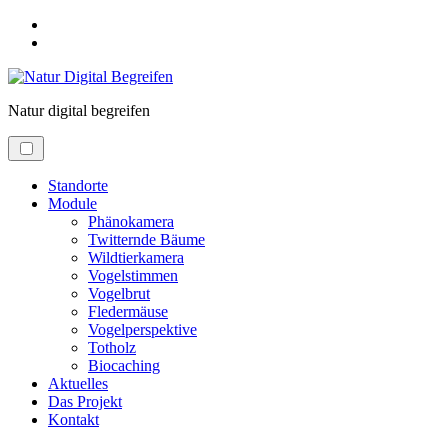
Skip
to
Skip
main
to
menu
main
content
Natur
digital
begreifen
Standorte
Module
Phänokamera
Twitternde Bäume
Wildtierkamera
Vogelstimmen
Vogelbrut
Fledermäuse
Vogelperspektive
Totholz
Biocaching
Aktuelles
Das Projekt
Kontakt