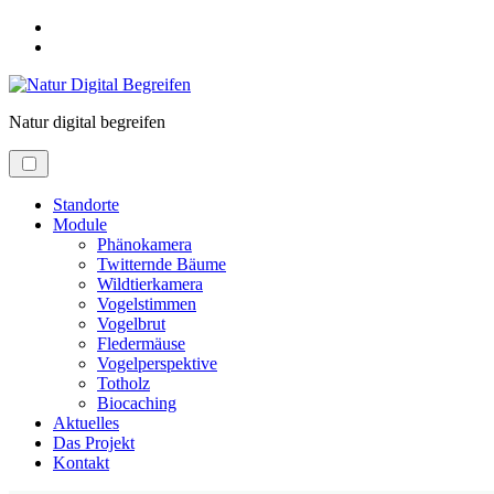
Skip
to
Skip
main
to
menu
main
content
Natur
digital
begreifen
Standorte
Module
Phänokamera
Twitternde Bäume
Wildtierkamera
Vogelstimmen
Vogelbrut
Fledermäuse
Vogelperspektive
Totholz
Biocaching
Aktuelles
Das Projekt
Kontakt