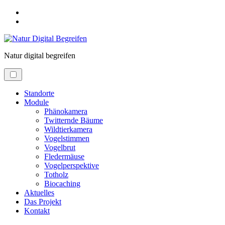
Skip
to
Skip
main
to
menu
main
content
Natur
digital
begreifen
Standorte
Module
Phänokamera
Twitternde Bäume
Wildtierkamera
Vogelstimmen
Vogelbrut
Fledermäuse
Vogelperspektive
Totholz
Biocaching
Aktuelles
Das Projekt
Kontakt